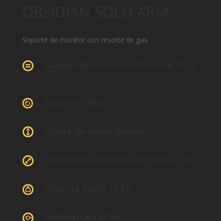
OBSIDIAN SOLO ARM
Soporte de monitor con resorte de gas
Compatible con monitores de 13” a
32”
Rotación 360o
Ajuste de altura flexible
Inclinación ajustable de +90o a -45o
Soporta hasta 10 kg
Gestión de cables